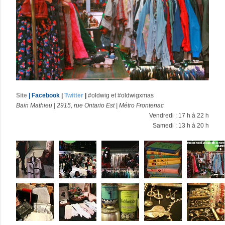
Site
|
Facebook
|
Twitter
|
#oldwig et #oldwigxmas
Bain Mathieu |
2915, rue Ontario Est |
Métro Frontenac
Vendredi : 17 h à 22 h
Samedi : 13 h à 20 h