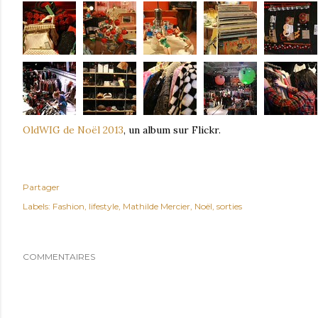
OldWIG de Noël 2013
, un album sur Flickr.
Partager
Labels:
Fashion
lifestyle
Mathilde Mercier
Noël
sorties
COMMENTAIRES