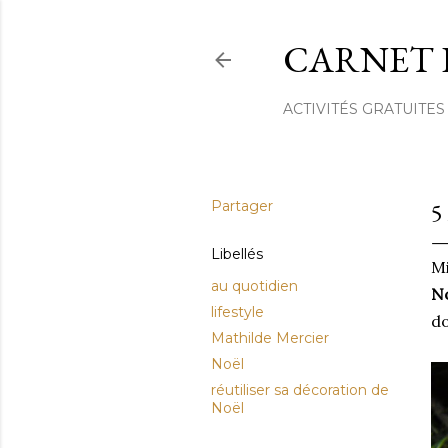
CARNET 
ACTIVITÉS GRATUITES
Partager
5
Libellés
Mi
au quotidien
No
lifestyle
do
Mathilde Mercier
Noël
réutiliser sa décoration de
Noël