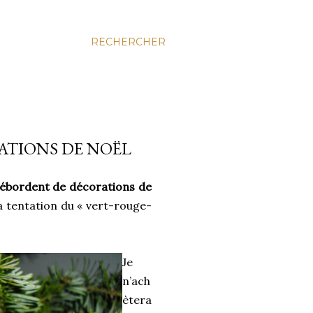
RECHERCHER
RATIONS DE NOËL
débordent de décorations de
a tentation du « vert-rouge-
Je
n’ach
ètera