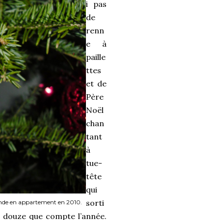
i pas
de
renn
e à
paille
ttes
et de
Père
Noël
chan
tant
à
tue-
tête
qui
sorti
rande en appartement en 2010.
s douze que compte l’année.