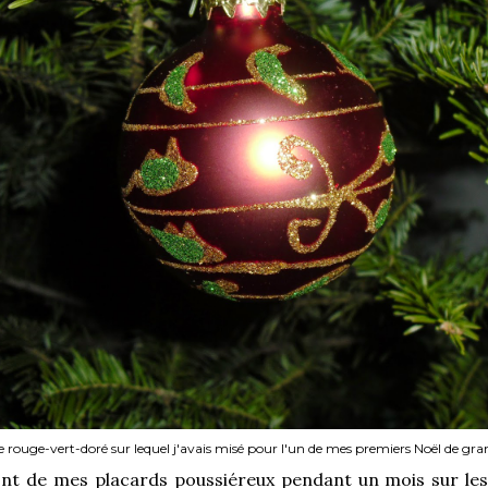
e rouge-vert-doré sur lequel j'avais misé pour l'un de mes premiers Noël de g
nt de mes placards poussiéreux pendant un mois sur le