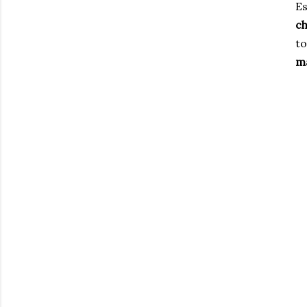
E
c
to
m