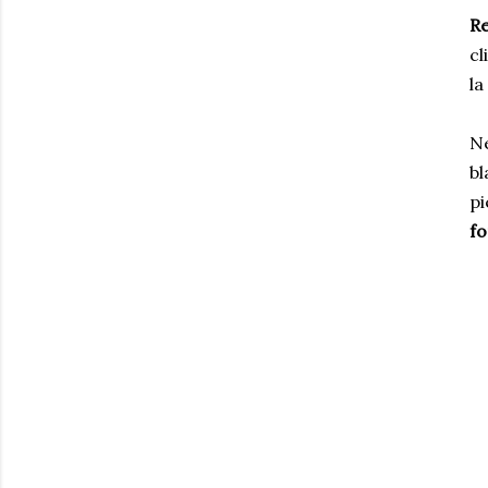
Re
cl
la
Ne
bl
pi
fo