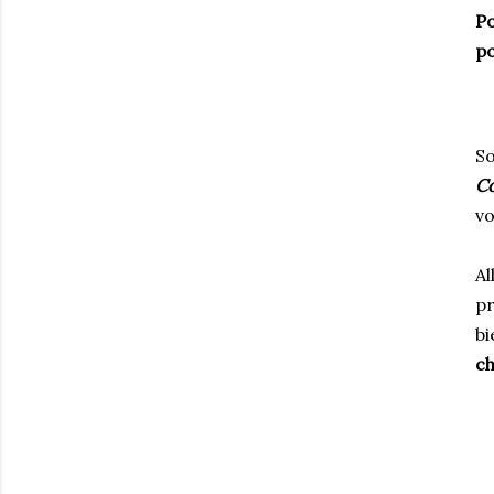
P
po
S
Co
vo
Al
pr
bi
ch