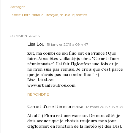
Partager
Labels:
Flora Bidaud
lifestyle
musique
sorties
COMMENTAIRES
Lisa Lou
19 janvier 2015 à 09 h 47
Zut, ma combi de ski fluo est en France ! Que
faire...Vous êtes vaillant(e)s chez "Carnet d'une
réunionnaise". J'ai fait l'Igloofest une fois et je
ne m'en suis pas remise. Je crois que c'est parce
que je n'avais pas ma combo fluo ! ;-)
Bise, LisaLou
www.urbanfroufrou.com
RÉPONDRE
Carnet d'une Réunionnaise
12 mars 2015 à 18 h 39
Ah ah! :) Flora est une warrior. De mon côté, je
dois avouer que je choisis toujours mon jour
d'Igloofest en fonction de la météo (et des DJs).