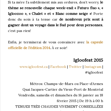
Si ta mère l’a subtilement mis aux ordures, don’t worry,
le
thème se renouvelle chaque week-end: « Futuro fluo », «
Igloozoo », « Chalet » et « Blanc comme neige »
! Porte
donc du soin à ta tenue car
de nombreux prix sont à
gagner dont un voyage dans le Sud pour deux personnes
,
c’est pas rien!
Enfin, je terminerai de vous convaincre avec
la capsule
officielle de l’édition 2014
.
À ce soir!
Igloofest 2015
www.igloofest.ca
|
Facebook
|
Twitter
|
Instagram
|
#igloofest
Métros: Champs-de-Mars ou Place-d’Armes
Quai Jacques-Cartier du Vieux-Port de Montréal
Vendredis, samedis et dimanches du 16 janvier au 18
février 2015 | De 19 h à 00 h
TENUES TRÈS CHAUDES VIVEMENT CONSEILLÉES