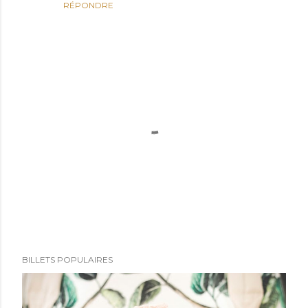
RÉPONDRE
P
BILLETS POPULAIRES
u
b
l