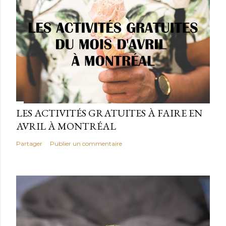
i
e
r
u
n
c
o
m
m
LES ACTIVITÉS GRATUITES À FAIRE EN
e
AVRIL À MONTRÉAL
n
Partager
Publier un commentaire
t
a
i
r
e