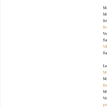
Ma
Me
Je
B
Ve
Sa
Vi
Sa
Lu
M
Ma
Ba
Me
Ve
pa