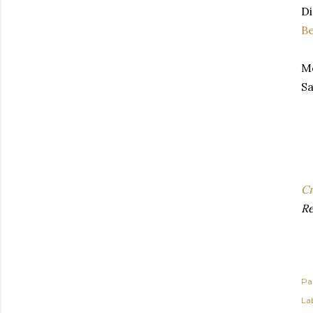
Di
B
Me
Sa
Cr
Re
Pa
Lab