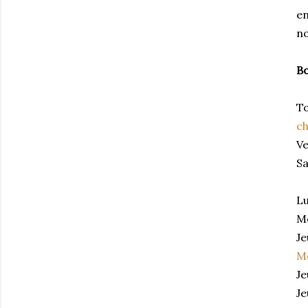
en
no
Bo
To
ch
Ve
Sa
Lu
Me
Je
Mo
Je
Je