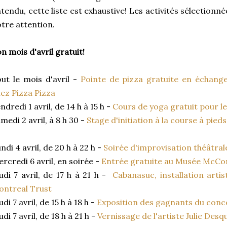
tendu, cette liste est exhaustive! Les activités sélectionné
tre attention.
n mois d'avril gratuit!
ut le mois d'avril -
Pointe de pizza gratuite en échange
ez Pizza Pizza
ndredi 1 avril, de 14 h à 15 h -
Cours de yoga gratuit pour l
medi 2 avril, à 8 h 30 -
Stage d'initiation à la course à pied
ndi 4 avril, de 20 h à 22 h -
Soirée d'improvisation théâtral
rcredi 6 avril, en soirée -
Entrée gratuite au Musée McCord
udi 7 avril, de 17 h à 21 h -
Cabanasuc, installation arti
ntreal Trust
udi 7 avril, de 15 h à 18 h -
Exposition des gagnants du conc
udi 7 avril, de 18 h à 21 h -
Vernissage de l'artiste Julie Des