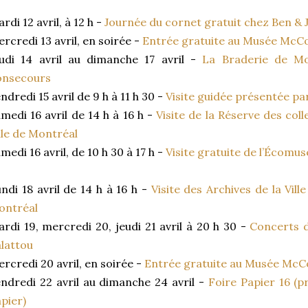
rdi 12 avril, à 12 h -
Journée du cornet gratuit chez Ben & J
rcredi 13 avril, en soirée -
Entrée gratuite au Musée McCor
udi 14 avril au dimanche 17 avril -
La Braderie de M
onsecours
ndredi 15 avril de 9 h à 11 h 30 -
Visite guidée présentée par
medi 16 avril de 14 h à 16 h -
Visite de la Réserve des col
lle de Montréal
medi 16 avril, de 10 h 30 à 17 h -
Visite gratuite de l’Écomu
ndi 18 avril de 14 h à 16 h -
Visite des Archives de la Vill
ontréal
rdi 19, mercredi 20, jeudi 21 avril à 20 h 30 -
Concerts d
lattou
rcredi 20 avril, en soirée -
Entrée gratuite au Musée McCo
ndredi 22 avril au dimanche 24 avril -
Foire Papier 16 (p
pier)