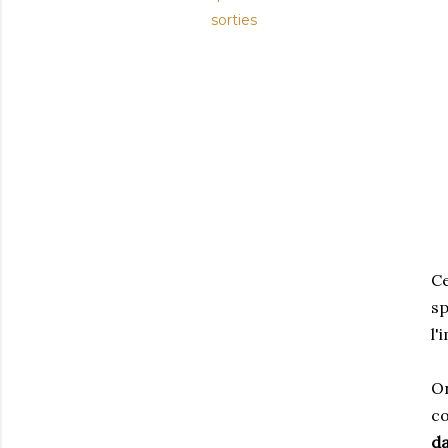
sorties
Ce
sp
l'
On
co
d