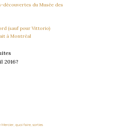
ns-découvertes du Musée des
d (sauf pour Vittorio)
ait à Montréal
uites
il 2016?
 Mercier
quoi faire
sorties