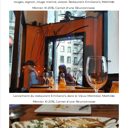
rouges, oignon, rouge mariné,
avocat.
Restaurant Emiliano's,
Mathilde
Mercier. © 2016, Carnet d'une Réunionnaise
Lancement du restaurant Emiliano's, dans le Vieux-Montréal,
Mathilde
Mercier. © 2016, Carnet d'une Réunionnaise