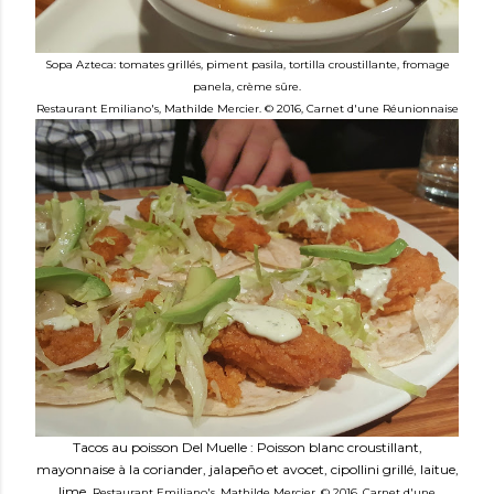
Sopa Azteca: t
omates grillés, piment pasila, tortilla croustillante, fromage
panela, crème sûre.
Restaurant Emiliano's,
Mathilde Mercier. © 2016, Carnet d'une Réunionnaise
Tacos au poisson Del Muelle : Poisson blanc croustillant,
mayonnaise à la coriander, jalapeño et avocet, cipollini grillé, laitue,
lime.
Restaurant Emiliano's,
Mathilde Mercier. © 2016, Carnet d'une