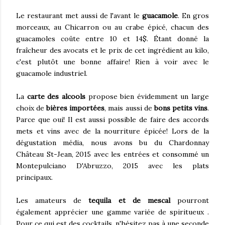
Le restaurant met aussi de l'avant le
guacamole
. En gros
morceaux, au Chicarron ou au crabe épicé, chacun des
guacamoles coûte entre 10 et 14$. Étant donné la
fraîcheur des avocats et le prix de cet ingrédient au kilo,
c'est plutôt une bonne affaire! Rien à voir avec le
guacamole industriel.
La
carte des alcools
propose bien évidemment un large
choix de
bières importées
, mais aussi de
bons petits vins
.
Parce que oui! Il est aussi possible de faire des accords
mets et vins avec de la nourriture épicée! Lors de la
dégustation média, nous avons bu du Chardonnay
Château St-Jean, 2015 avec les entrées et consommé un
Montepulciano D'Abruzzo, 2015 avec les plats
principaux.
Les amateurs de
tequila et de mescal
pourront
également apprécier une gamme variée de spiritueux .
Pour ce qui est des cocktails, n'hésitez pas à une seconde