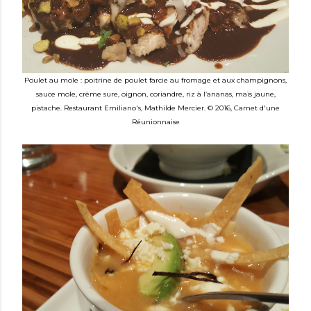
Poulet au mole : poitrine de poulet farcie au fromage et aux champignons,
sauce mole, crème sure, oignon, coriandre, riz à l’ananas, maïs jaune,
pistache.
Restaurant Emiliano's,
Mathilde Mercier. © 2016, Carnet d'une
Réunionnaise