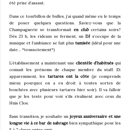
été prise d’assaut.
Dans ce tourbillon de bulles, j’ai quand même eu le temps
de poser quelques questions. Saviez-vous que la
Champagnerie se transformait
en
club
certains soirs?
Dès 23 h, les rideaux se ferment, un
DJ
s’occupe de la
musique et l’ambiance se fait plus
tamisée
(idéal pour une
date… *toussotement*)
L’établissement a maintenant une
clientèle d’habitués
qui
connait les prénoms de chaque membre du staff. Et
apparemment, les
tartares ont la côte
(je comprends
mieux pourquoi on a eu droit à toutes sortes de
bouchées avec plusieurs tartares hier soir). Il va falloir
que je les teste pour voir s’ils rivalisent avec ceux du
Huis Clos.
Sans transition, je souhaite un
joyeux anniversaire et une
longue vie à ce bar de sabrage
bien sympathique pour les
5 à 7 classe entre amis.